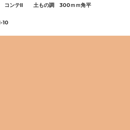
ル　コンテII　　土もの調　300ｍｍ角平
-10