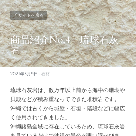
サイトへ戻る
商品紹介No.4　琉球石灰
岩
2021年3月9日
·
石材
琉球石灰岩は、数万年以上前から海中の珊瑚や
貝殻などが積み重なってできた堆積岩です。
沖縄では古くから城壁・石垣・階段などに幅広
く使用されてきました。
沖縄諸島全域に存在しているため、琉球石灰岩
を見ているだけで沖縄の景色が思い浮かびま