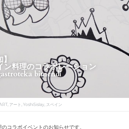
知】
イン料理のコラボレーション
gastroteka bimendi
ART,
アート,
YoshiSislay,
スペイン
理のコラボイベントのお知らせです。