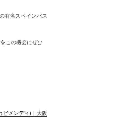
大阪の有名スペインバス
間をこの機会にぜひ
。
トロテカビメンディ)｜大阪